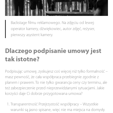
Backstage filmu reklamowego. Na zdjęciu od lewej:
operator kamery, dźwiękowiec, autor zdjęć, reżyser,
pierwszy asystent kamery.
Dlaczego podpisanie umowy jest
tak istotne?
Podpisując umowę, zyskujesz coś więcej niż tylko formalność –
masz pewność, że cała współpraca przebiegnie zgodnie z
planem i prawem. To nie tylko gwarancja ceny czy terminu, ale
też zabezpieczenie przed nieprzewidzianymi sytuacjami. Jakie
korzyści daje Ci dobrze przygotowana umowa?
Transparentność Przejrzystość współpracy – Wszystkie
warunki są jasno spisane, więc nie ma miejsca na domysły.