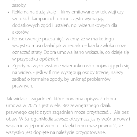
zasoby.
Reklama na dużą skalę – filmy emitowane w telewizji czy
szerokich kampaniach online często wymagają
dodatkowych zgód i ustaleń, np. wizerunkowych dla
aktorów.
Konsekwencje przesunięć: wiemy, że w marketingu
wszystko musi działać jak w zegarku – każda zwłoka może
oznaczać straty. Dobra umowa jasno wskazuje, co dzieje się
w przypadku opóźnień.
Zgody na wykorzystanie wizerunku osób pojawiających się
na wideo. - jeśli w filmie występują osoby trzecie, należy
zadbać o formalne zgody, by uniknąć problemów
prawnych.
Jak widzisz - zagadnień, które powinna opisywać dobra
umowa w 2025 r. jest wiele. Bez zewnętrznego działu
prawnego część z tych zagadnień może przytłaczać… Ale bez
obaw! W SuroganMedia zawsze otrzymasz jasny wzór umowy i
wsparcie w jej omówieniu – dzięki temu masz pewność, że
wszystko jest dopięte na należycie przygotowane.