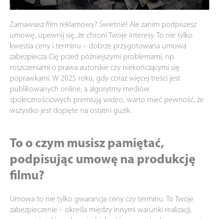
Zamawiasz film reklamowy? Świetnie! Ale zanim podpiszesz
umowę, upewnij się, że chroni Twoje interesy. To nie tylko
kwestia ceny i terminu – dobrze przygotowana umowa
zabezpiecza Cię przed późniejszymi problemami, np.
roszczeniami o prawa autorskie czy niekończącymi się
poprawkami. W 2025 roku, gdy coraz więcej treści jest
publikowanych online, a algorytmy mediów
społecznościowych premiują wideo, warto mieć pewność, że
wszystko jest dopięte na ostatni guzik.
To o czym musisz pamiętać,
podpisując umowę na produkcję
filmu?
Umowa to nie tylko gwarancja ceny czy terminu. To Twoje
zabezpieczenie – określa między innymi warunki realizacji,