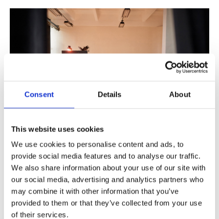
Consent
Details
About
This website uses cookies
We use cookies to personalise content and ads, to
Kulisy sesji wizerunkowej kilkuosobowego zespołu
provide social media features and to analyse our traffic.
realizowany przez naszego fotografa Radka Tworka
We also share information about your use of our site with
www.radektworek.pl
our social media, advertising and analytics partners who
may combine it with other information that you’ve
provided to them or that they’ve collected from your use
Zmiany w przepisach dotyczących
of their services.