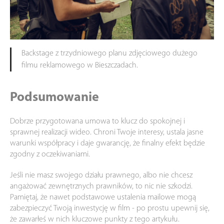
Backstage z trzydniowego planu zdjęciowego dużego
filmu reklamowego w Bieszczadach.
Podsumowanie
Dobrze przygotowana umowa to klucz do spokojnej i
sprawnej realizacji wideo. Chroni Twoje interesy, ustala jasne
warunki współpracy i daje gwarancję, że finalny efekt będzie
zgodny z oczekiwaniami.
Jeśli nie masz swojego działu prawnego, albo nie chcesz
angażować zewnętrznych prawników, to nic nie szkodzi.
Pamiętaj, że nawet podstawowe ustalenia mailowe mogą
zabezpieczyć Twoją inwestycję w film - po prostu upewnij się,
że zawarłeś w nich kluczowe punkty z tego artykułu.