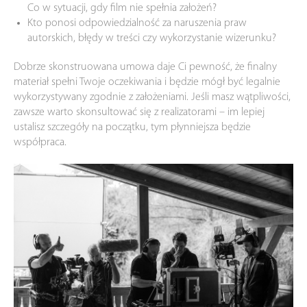
Co w sytuacji, gdy film nie spełnia założeń?
Kto ponosi odpowiedzialność za naruszenia praw
autorskich, błędy w treści czy wykorzystanie wizerunku?
Dobrze skonstruowana umowa daje Ci pewność, że finalny
materiał spełni Twoje oczekiwania i będzie mógł być legalnie
wykorzystywany zgodnie z założeniami. Jeśli masz wątpliwości,
zawsze warto skonsultować się z realizatorami – im lepiej
ustalisz szczegóły na początku, tym płynniejsza będzie
współpraca.