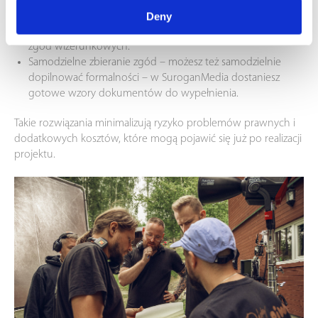
Zabezpieczenie w umowie – dobry zapis sprawia, że to
Deny
realizator bierze na siebie odpowiedzialność za pozyskanie
zgód wizerunkowych.
Samodzielne zbieranie zgód – możesz też samodzielnie
dopilnować formalności – w SuroganMedia dostaniesz
gotowe wzory dokumentów do wypełnienia.
Takie rozwiązania minimalizują ryzyko problemów prawnych i
dodatkowych kosztów, które mogą pojawić się już po realizacji
projektu.