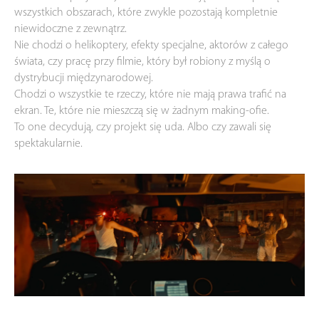
wszystkich obszarach, które zwykle pozostają kompletnie
niewidoczne z zewnątrz.
Nie chodzi o helikoptery, efekty specjalne, aktorów z całego
świata, czy pracę przy filmie, który był robiony z myślą o
dystrybucji międzynarodowej.
Chodzi o wszystkie te rzeczy, które nie mają prawa trafić na
ekran. Te, które nie mieszczą się w żadnym making-ofie.
To one decydują, czy projekt się uda. Albo czy zawali się
spektakularnie.