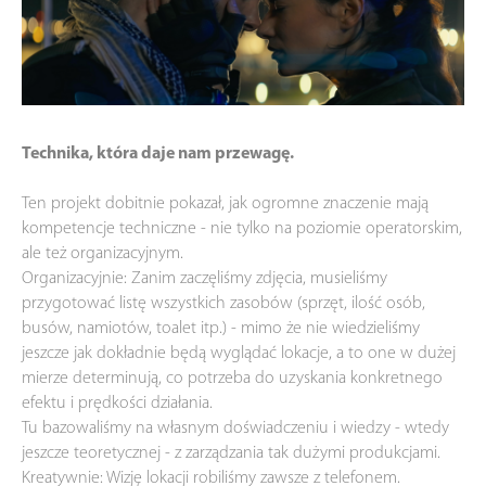
Technika, która daje nam przewagę.
Ten projekt dobitnie pokazał, jak ogromne znaczenie mają
kompetencje techniczne - nie tylko na poziomie operatorskim,
ale też organizacyjnym.
Organizacyjnie: Zanim zaczęliśmy zdjęcia, musieliśmy
przygotować listę wszystkich zasobów (sprzęt, ilość osób,
busów, namiotów, toalet itp.) - mimo że nie wiedzieliśmy
jeszcze jak dokładnie będą wyglądać lokacje, a to one w dużej
mierze determinują, co potrzeba do uzyskania konkretnego
efektu i prędkości działania.
Tu bazowaliśmy na własnym doświadczeniu i wiedzy - wtedy
jeszcze teoretycznej - z zarządzania tak dużymi produkcjami.
Kreatywnie: Wizję lokacji robiliśmy zawsze z telefonem.