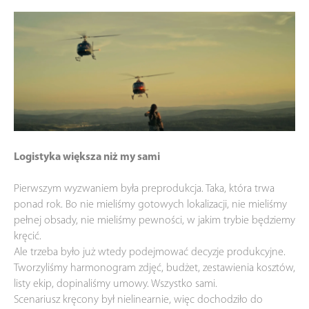
Logistyka większa niż my sami
Pierwszym wyzwaniem była preprodukcja. Taka, która trwa
ponad rok. Bo nie mieliśmy gotowych lokalizacji, nie mieliśmy
pełnej obsady, nie mieliśmy pewności, w jakim trybie będziemy
kręcić.
Ale trzeba było już wtedy podejmować decyzje produkcyjne.
Tworzyliśmy harmonogram zdjęć, budżet, zestawienia kosztów,
listy ekip, dopinaliśmy umowy. Wszystko sami.
Scenariusz kręcony był nielinearnie, więc dochodziło do