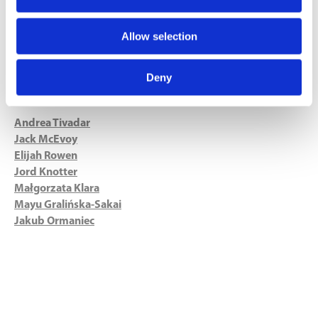
Tydzień 6
-
basen
Tydzień 7
- strzelnica
Tydzień 8
- porwanie
Allow selection
Deny
Główna obsada:
Andrea Tivadar
Jack McEvoy
Elijah Rowen
Jord Knotter
Małgorzata Klara
Mayu Gralińska-Sakai
Jakub Ormaniec