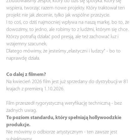
Zbudowaliśmy zespół, który do dziś się spotyka. Który się
wspiera, tworząc razem nowe projekty. Który traktował ten
projekt nie jak zlecenie, tylko jak wspólne przeżycie.
I to coś, co dziś najmocniej wpływa na naszą markę, bo to, że
dowozimy, to jedno, ale robimy to z ludźmi, którym się chce.
Którzy potrafią działać pod presją, ale też zachować luz i
wzajemny szacunek.
Dlatego mówimy, że jesteśmy „elastyczni i ludzcy" - bo to
naprawdę działa.
Co dalej z filmem?
Na kwiecień 2026 film jest już sprzedany do dystrybucji
w 81
krajach z premierą 1.10.2026.
Film przeszedł rygorystyczną weryfikację techniczną - bez
żadnych uwag.
To poziom standardu, który spełniają hollywoodzkie
produkcje.
Nie mówimy o odbiorze artystycznym - ten zawsze jest
subiektywny.