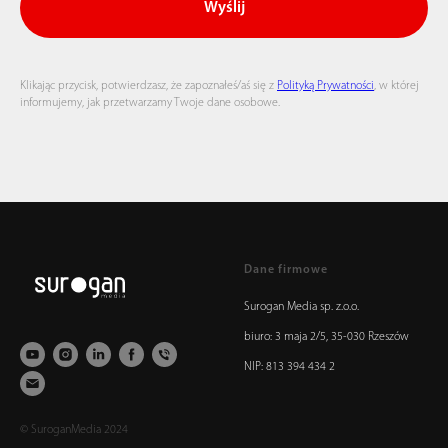
Wyślij
Klikając przycisk, potwierdzasz, że zapoznałeś/aś się z
Polityką Prywatności
, w której
informujemy, jak przetwarzamy Twoje dane osobowe.
Dane firmowe
Surogan Media sp. z.o.o.
biuro: 3 maja 2/5, 35-030 Rzeszów
NIP: 813 394 434 2
© SuroganMedia 2024