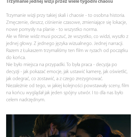
Trzymanie jednej wizji przez wiele tygodni chaosu
Trzymanie wizji przy takiej skali i chaosie - to osobna historia.
Zmęczenie, deszcz, ciśnienie czasowe, zmieniające się lokacje,
nowe pomysły na planie - to wszystko norma.
Ale w filmie widz musi poczuć, że wszystko, co widzi, wyszło z
jednej głowy. Z jednego języka wizualnego. Jednej narracji.
Razem z Łukaszem trzymaliśmy ten film w ryzach od początku
do końca.
Nie było miejsca na przypadki. To była praca - decyzja po
decyzji - jak pokazać emocje, jak ustawić kamerę, jak oświetlić,
jak odegrać, co zostawić, a z czego zrezygnować.
Niezależnie od tego, w jakiej kolejności powstawały sceny, film
na końcu wyglądał jak jeden spójny utwór. I to dla nas było
celem nadrzędnym.