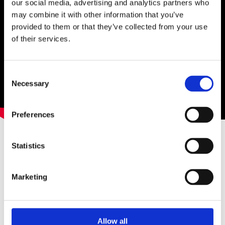
our social media, advertising and analytics partners who
may combine it with other information that you’ve
provided to them or that they’ve collected from your use
of their services.
Consent
Necessary
Selection
Preferences
Making of - każdy tydzień oddzielnie
Statistics
tydzień 1
- motocross
Marketing
tydzień 2
- strzelnica
tydzień 3
- helikoptery
tydzień 4
- zebranie
Tydzień 5
-
z
amieszki
Allow all