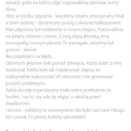
sytuacji, gdzie na końcu zdjęć nagrywaliśmy pierwsze sceny
filmu.
Albo w środku tygodnia - kręciliśmy ostatni, emocjonalny finał,
a dzień później - dynamiczny pościg z dwoma helikopterami.
Plan zdjęciowy był codziennie w innym miejscu. Pracowaliśmy
na zmiany dzienne i nocne. Z inną ekipą aktorską, inną
scenografią i nowym planem. To wymagało, żebyśmy byli
gotowi - zawsze.
Bez przestrzeni na błędy.
Głównych aktorów było ponad dziesięciu. Każdy dzień z nimi
kosztował. Trzeba było tak rozplanować zdjęcia, by
maksymalnie wykorzystać ich obecność i nie generować
pustych przebiegów.
Każda decyzja organizacyjna miała realne przełożenie na
budżet. I na to, czy uda się zdążyć z całością przed
deadline'em.
I znowu - robiliśmy to wewnętrznie. Nie było nad nami nikogo,
kto czuwał. Po prostu byliśmy samodzielni.