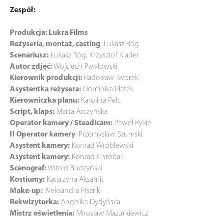
Zespół:
Produkcja: Lukra Films
Reżyseria, montaż, casting
: Łukasz Róg
Scenariusz:
Łukasz Róg, Krzysztof Klader
Autor zdjęć:
Wojciech Pawłowski
Kierownik produkcji:
Radosław Tworek
Asystentka reżysera:
Dominika Płatek
Kierowniczka planu:
Karolina Pelc
Script, klaps:
Marta Arczyńska
Operator kamery / Steadicam:
Paweł Rykiel
II Operator kamery
: Przemysław Szumski
Asystent kamery:
Konrad Wróblewski
Asystent kamery:
Konrad Chrobak
Scenograf:
Witold Budzyński
Kostiumy:
Katarzyna Aksamit
Make-up:
Aleksandra Pisarik
Rekwizytorka:
Angelika Dydyńska
Mistrz oświetlenia:
Mirosław Mazurkiewicz