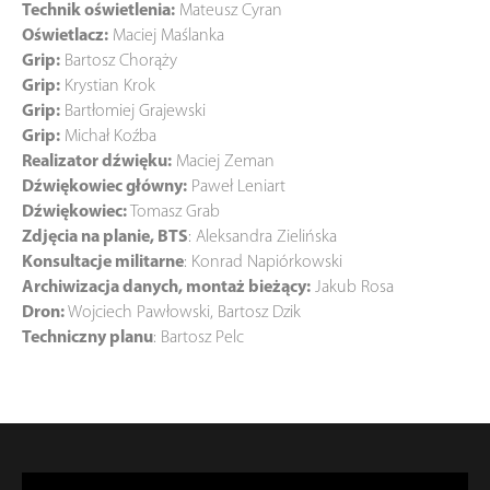
Technik oświetlenia:
Mateusz Cyran
Oświetlacz:
Maciej Maślanka
Grip:
Bartosz Chorąży
Grip:
Krystian Krok
Grip:
Bartłomiej Grajewski
Grip:
Michał Koźba
Realizator dźwięku:
Maciej Zeman
Dźwiękowiec główny:
Paweł Leniart
Dźwiękowiec:
Tomasz Grab
Zdjęcia na planie, BTS
: Aleksandra Zielińska
Konsultacje militarne
: Konrad Napiórkowski
Archiwizacja danych, montaż bieżący:
Jakub Rosa
Dron:
Wojciech Pawłowski, Bartosz Dzik
Techniczny planu
: Bartosz Pelc